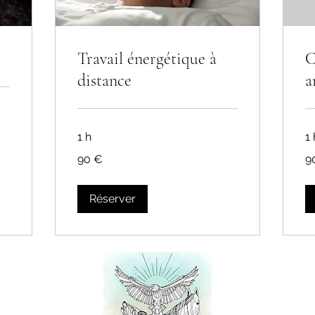
Travail énergétique à
C
distance
a
1 h
1
90
90
90 €
9
euros
eu
Réserver