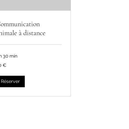
ommunication
nimale à distance
 h 30 min
0 €
ros
Réserver