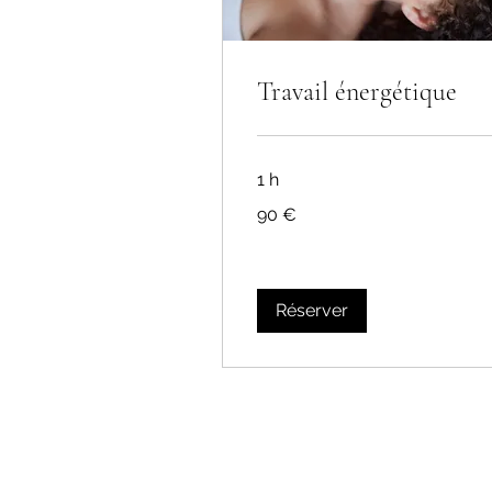
Travail énergétique
1 h
90
90 €
euros
Réserver